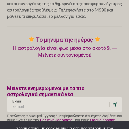
και οι συνεργάτες της καθημερινά σας προσφέρουν έγκυρες
αστρολογικές προβλέψεις. Τηλεφωνήστε στο 14990 και
μάθετε τι επιφυλάσει το μέλλον για εσάς.
Το μήνυμα της ημέρας
Η αστρολογία είναι φως μέσα στο σκοτάδι —
Μείνετε συντονισμένοι!
Μείνετε ενημερωμένοι με τα πιο
αστρολογικά σημαντικά νέα
E-mail
Πατώντας το κουμπί Εγγραφή, επιβεβαιώνετε ότι έχετε διαβάσει και
συμφωνείτε με την
Πολιτική Απορρήτου
και τους
Όρους Χρήσης
Follow Us
Χρησιμοποιούμε cookies για να σας προσφέρουμε την