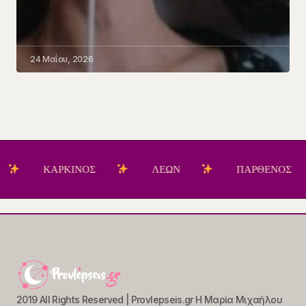
24 Μαΐου, 2026
ΚΑΡΚΙΝΟΣ
ΛΕΩΝ
ΠΑΡΘΕΝΟΣ
Ζ
2019 All Rights Reserved | Provlepseis.gr Η Μαρία Μιχαήλου