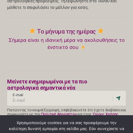
αστρολογικές προβλέψεις. Τηλεφωνήστε στο 14990 και
μάθετε τι επιφυλάσει το μέλλον για εσάς.
Το μήνυμα της ημέρας
Σήμερα είναι η ιδανική μέρα να ακολουθήσεις το
ένστικτό σου
Μείνετε ενημερωμένοι με τα πιο
αστρολογικά σημαντικά νέα
E-mail
Πατώντας το κουμπί Εγγραφή, επιβεβαιώνετε ότι έχετε διαβάσει και
συμφωνείτε με την
Πολιτική Απορρήτου
και τους
Όρους Χρήσης
Follow Us
Χρησιμοποιούμε cookies για να σας προσφέρουμε την
καλύτερη δυνατή εμπειρία στη σελίδα μας. Εάν συνεχίσετε να