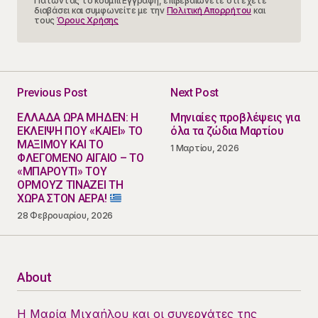
Πατώντας το κουμπί Εγγραφή, επιβεβαιώνετε ότι έχετε
διαβάσει και συμφωνείτε με την
Πολιτική Απορρήτου
και
τους
Όρους Χρήσης
Previous Post
Next Post
ΕΛΛΑΔΑ ΩΡΑ ΜΗΔΕΝ: Η
Μηνιαίες προβλέψεις για
ΕΚΛΕΙΨΗ ΠΟΥ «ΚΑΙΕΙ» ΤΟ
όλα τα ζώδια Μαρτίου
ΜΑΞΙΜΟΥ ΚΑΙ ΤΟ
1 Μαρτίου, 2026
ΦΛΕΓΟΜΕΝΟ ΑΙΓΑΙΟ – ΤΟ
«ΜΠΑΡΟΥΤΙ» ΤΟΥ
ΟΡΜΟΥΖ ΤΙΝΑΖΕΙ ΤΗ
ΧΩΡΑ ΣΤΟΝ ΑΕΡΑ!
28 Φεβρουαρίου, 2026
About
Η Μαρία Μιχαήλου και οι συνεργάτες της