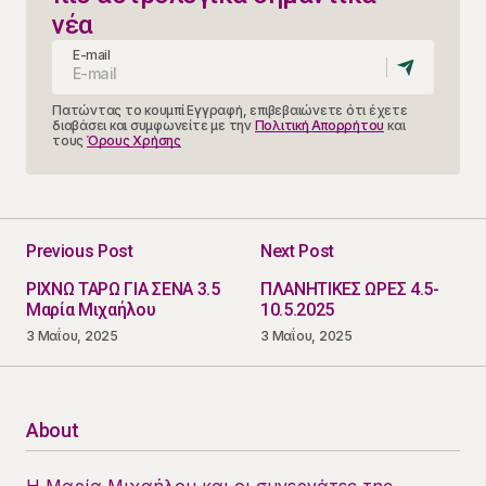
νέα
E-mail
Πατώντας το κουμπί Εγγραφή, επιβεβαιώνετε ότι έχετε
διαβάσει και συμφωνείτε με την
Πολιτική Απορρήτου
και
τους
Όρους Χρήσης
Previous Post
Next Post
ΡΙΧΝΩ ΤΑΡΩ ΓΙΑ ΣΕΝΑ 3.5
ΠΛΑΝΗΤΙΚΕΣ ΩΡΕΣ 4.5-
Μαρία Μιχαήλου
10.5.2025
3 Μαΐου, 2025
3 Μαΐου, 2025
About
Η Μαρία Μιχαήλου και οι συνεργάτες της