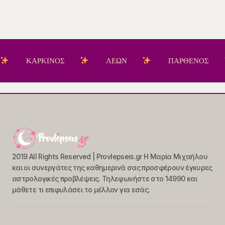
ΚΑΡΚΙΝΟΣ
ΛΕΩΝ
ΠΑΡΘΕΝΟΣ
2019 All Rights Reserved | Provlepseis.gr Η Μαρία Μιχαήλου
και οι συνεργάτες της καθημερινά σας προσφέρουν έγκυρες
αστρολογικές προβλέψεις. Τηλεφωνήστε στο 14990 και
μάθετε τι επιφυλάσει το μέλλον για εσάς.