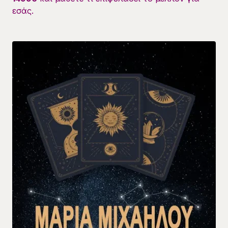
εσάς.