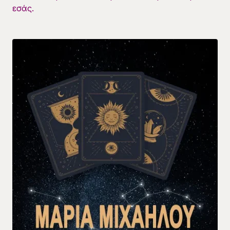
εσάς.