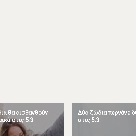
ια θα αισθανθούν
Δύο ζώδια περνάνε 
ικά στις 5.3
στις 5.3