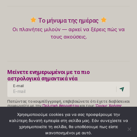
Το μήνυμα της ημέρας
Οι πλανήτες μιλούν — αρκεί να ξέρεις πώς να
τους ακούσεις.
Μείνετε ενημερωμένοι με τα πιο
αστρολογικά σημαντικά νέα
E-mail
Πατώντας το κουμπί Εγγραφή, επιβεβαιώνετε ότι έχετε διαβάσει και
συμφωνείτε με την
Πολιτική Απορρήτου
και τους
Όρους Χρήσης
Follow Us
Χρησιμοποιούμε cookies για να σας προσφέρουμε την
καλύτερη δυνατή εμπειρία στη σελίδα μας. Εάν συνεχίσετε να
χρησιμοποιείτε τη σελίδα, θα υποθέσουμε πως είστε
ικανοποιημένοι με αυτό.