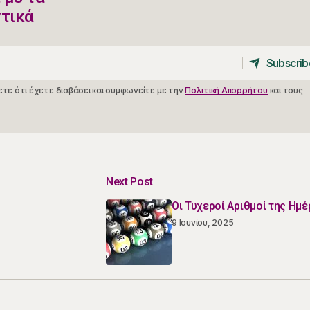
ντικά
Subscrib
Subscrib
τε ότι έχετε διαβάσει και συμφωνείτε με την
Πολιτική Απορρήτου
και τους
Next Post
Οι Τυχεροί Αριθμοί της Ημέ
9 Ιουνίου, 2025