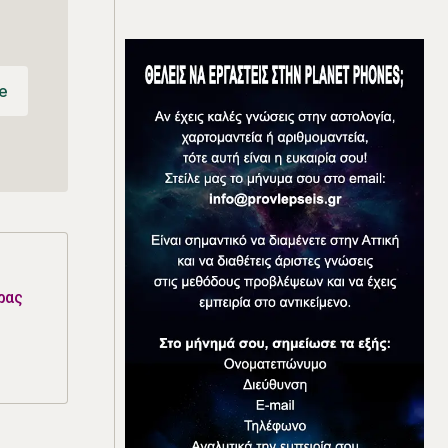
e
e
ρας