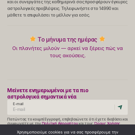
και οι συνεργάτες της καθημερινά σας προσφέρουν έγκυρες
αστρολογικές προβλέψεις. Τηλεφωνήστε στο 14990 και
μάθετε τι επιφυλάσει το μέλλον για εσάς.
Το μήνυμα της ημέρας
Οι πλανήτες μιλούν — αρκεί να ξέρεις πώς να
τους ακούσεις.
Μείνετε ενημερωμένοι με τα πιο
αστρολογικά σημαντικά νέα
E-mail
Πατώντας το κουμπί Εγγραφή, επιβεβαιώνετε ότι έχετε διαβάσει και
συμφωνείτε με την
Πολιτική Απορρήτου
και τους
Όρους Χρήσης
Follow Us
Χρησιμοποιούμε cookies για να σας προσφέρουμε την