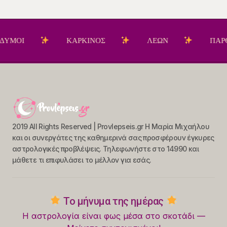
ΟΙ
ΚΑΡΚΙΝΟΣ
ΛΕΩΝ
ΠΑΡΘΕΝ
2019 All Rights Reserved | Provlepseis.gr Η Μαρία Μιχαήλου
και οι συνεργάτες της καθημερινά σας προσφέρουν έγκυρες
αστρολογικές προβλέψεις. Τηλεφωνήστε στο 14990 και
μάθετε τι επιφυλάσει το μέλλον για εσάς.
Το μήνυμα της ημέρας
Η αστρολογία είναι φως μέσα στο σκοτάδι —