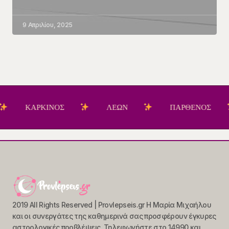
9 Απριλίου, 2025
ΚΑΡΚΙΝΟΣ
ΛΕΩΝ
ΠΑΡΘΕΝΟΣ
2019 All Rights Reserved | Provlepseis.gr Η Μαρία Μιχαήλου
και οι συνεργάτες της καθημερινά σας προσφέρουν έγκυρες
αστρολογικές προβλέψεις. Τηλεφωνήστε στο 14990 και