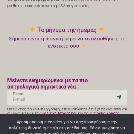
μάθετε τι επιφυλάσει το μέλλον για εσάς.
Το μήνυμα της ημέρας
Σήμερα είναι η ιδανική μέρα να ακολουθήσεις το
ένστικτό σου
Μείνετε ενημερωμένοι με τα πιο
αστρολογικά σημαντικά νέα
E-mail
Πατώντας το κουμπί Εγγραφή, επιβεβαιώνετε ότι έχετε διαβάσει και
συμφωνείτε με την
Πολιτική Απορρήτου
και τους
Όρους Χρήσης
Follow Us
Χρησιμοποιούμε cookies για να σας προσφέρουμε την
καλύτερη δυνατή εμπειρία στη σελίδα μας. Εάν συνεχίσετε να
χρησιμοποιείτε τη σελίδα, θα υποθέσουμε πως είστε