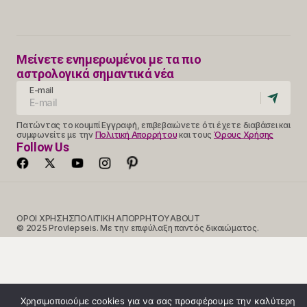
Μείνετε ενημερωμένοι με τα πιο
αστρολογικά σημαντικά νέα
E-mail
Πατώντας το κουμπί Εγγραφή, επιβεβαιώνετε ότι έχετε διαβάσει και
συμφωνείτε με την
Πολιτική Απορρήτου
και τους
Όρους Χρήσης
Follow Us
ΟΡΟΙ ΧΡΗΣΗΣ
ΠΟΛΙΤΙΚΗ ΑΠΟΡΡΗΤΟΥ
ABOUT
© 2025 Provlepseis. Με την επιφύλαξη παντός δικαιώματος.
Χρησιμοποιούμε cookies για να σας προσφέρουμε την καλύτερη