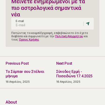
Μείνετε ενημερωμένοι με τα
πιο αστρολογικά σημαντικά
νέα
E-mail
Πατώντας το κουμπί Εγγραφή, επιβεβαιώνετε ότι έχετε
διαβάσει και συμφωνείτε με την
Πολιτική Απορρήτου
και
τους
Όρους Χρήσης
Previous Post
Next Post
Το Σύμπαν σου Στέλνει
Σύνοδος Ερμή -
μήνυμα
Ποσειδώνα 17.4.2025
16 Απριλίου, 2025
16 Απριλίου, 2025
About