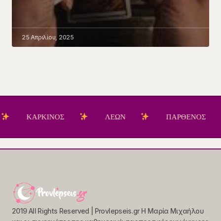
25 Απριλίου, 2025
ΑΡΚΙΝΟΣ
ΛΕΩΝ
ΠΑΡΘΕΝΟΣ
Ζ
2019 All Rights Reserved | Provlepseis.gr Η Μαρία Μιχαήλου