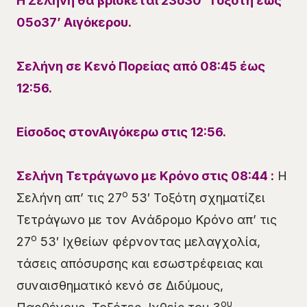
Η Σελήνη θα βρίσκεται
23ο
30
’
Τοξότη
έως
05ο
37
’
Αιγόκερου
.
Σελήνη σε Κενό Πορείας
από 08:45
έ
ως
12:56.
Είσοδος
στον
Αιγόκερω
στις
12:56
.
Σελήνη Τετράγωνο με Κρόνο στις
08
:
44
:
Η
ο
Σελήνη απ’ τις 27
53′ Τοξότη σχηματίζει
Τετράγωνο με τον Ανάδρομο Κρόνο απ’ τις
ο
27
53′ Ιχθείων φέρνοντας μελαγχολία,
τάσεις απόσυρσης και εσωστρέφειας και
συναισθηματικό κενό σε Διδύμους,
ου