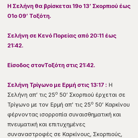
Η Σελήνη θα βρίσκεται
19
ο
13
’
Σκορπιού
έως
01
ο
09
’
Τοξότη
.
Σελήνη σε Κενό Πορείας
από 20:11
έ
ως
21:42.
Είσοδος
στον
Τοξότη
στις
21:42
.
Σελήνη
Τρί
γωνο με Ερμή στις
13
:
17
:
Η
ο
Σελήνη απ’ τις 25
50’ Σκορπιού έρχεται σε
ο
Τρίγωνο με τον Ερμή απ’ τις 25
50’ Καρκίνου
φέρνοντας ισορροπία συναισθηματική και
πνευματική και επιτυχημένες
συναναστροφές σε Καρκίνους, Σκορπιούς,