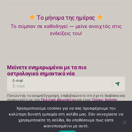
Το μήνυμα της ημέρας
Το σύμπαν σε καθοδηγεί — μείνε ανοιχτός στις
ενδείξεις του!
Μείνετε ενημερωμένοι με τα πιο
αστρολογικά σημαντικά νέα
E-mail
Πατώντας το κουμπί Εγγραφή, επιβεβαιώνετε ότι έχετε διαβάσει και
συμφωνείτε με την
Πολιτική Απορρήτου
και τους
Όρους Χρήσης
Follow Us
Χρησιμοποιούμε cookies για να σας προσφέρουμε την
καλύτερη δυνατή εμπειρία στη σελίδα μας. Εάν συνεχίσετε να
χρησιμοποιείτε τη σελίδα, θα υποθέσουμε πως είστε
ικανοποιημένοι με αυτό.