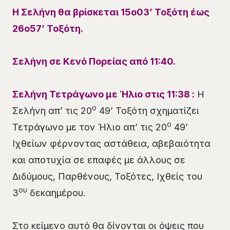
Η Σελήνη θα βρίσκεται 15ο03’ Τοξότη έως
26ο57’ Τοξότη.
Σελήνη σε Κενό Πορείας
από 11:40.
Σελήνη Τετράγωνο με Ήλιο στις
11
:
38
:
Η
ο
Σελήνη απ’ τις 20
49’ Τοξότη σχηματίζει
ο
Τετράγωνο με τον Ήλιο απ’ τις 20
49’
Ιχθείων φέρνοντας αστάθεια, αβεβαιότητα
και αποτυχία σε επαφές με άλλους σε
Διδύμους, Παρθένους, Τοξότες, Ιχθείς του
ου
3
δεκαημέρου.
Στο κείμενο αυτό θα δίνονται οι όψεις που