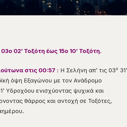
ι
03
ο
02
’
Τοξότη
έως
15
ο
10
’
Τοξότη
.
ο
λούτωνα στις
00
:
57
:
Η Σελήνη απ’ τις 03
31
οϊκή όψη Εξαγώνου με τον Ανάδρομο
1’ Υδροχόου ενισχύοντας ψυχικά και
ρνοντας θάρρος και αντοχή σε Τοξότες,
ημέρου.