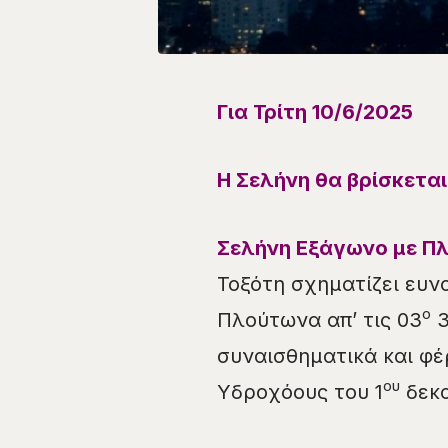
Για
Τρίτη 10/6
/
2025
Η Σελήνη θα βρίσκετα
Σελήνη Εξάγωνο με Π
Τοξότη σχηματίζει ευν
ο
Πλούτωνα απ’ τις 03
3
συναισθηματικά και φέ
ου
Υδροχόους του 1
δεκα