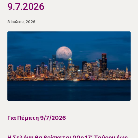
9.7.2026
8 Ιουλίου, 2026
Για
Πέμπτη 9/7
/
2026
Η Σελήνη θα βρίσκεται
00
ο
17
’
Ταύρου
έως