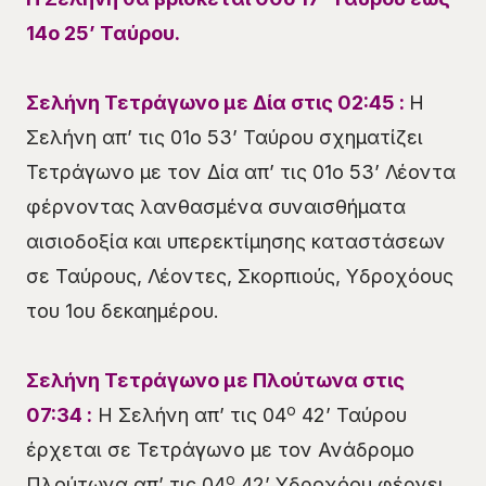
14
ο
25
’
Ταύρου
.
Σελήνη Τετράγωνο με Δία στις
02
:
4
5 :
Η
Σελήνη απ’ τις 01ο 53’ Ταύρου σχηματίζει
Τετράγωνο με τον Δία απ’ τις 01ο 53’ Λέοντα
φέρνοντας λανθασμένα συναισθήματα
αισιοδοξία και υπερεκτίμησης καταστάσεων
σε Ταύρους, Λέοντες, Σκορπιούς, Υδροχόους
του 1ου δεκαημέρου.
Σελήνη
Τετράγωνο
με Πλούτωνα στις
ο
07
:
34
:
Η Σελήνη απ’ τις 04
42’ Ταύρου
έρχεται σε Τετράγωνο με τον Ανάδρομο
ο
Πλούτωνα απ’ τις 04
42’ Υδροχόου φέρνει