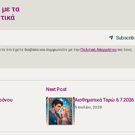
 με τα
ντικά
Subscrib
Subscrib
τε ότι έχετε διαβάσει και συμφωνείτε με την
Πολιτική Απορρήτου
και τους
Next Post
Κρόνου
Αισθηματικά Ταρώ 6.7.2026
5 Ιουλίου, 2026