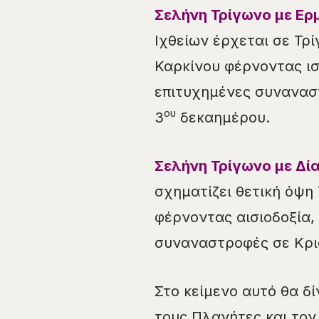
Σελήνη
Τρί
γωνο με Ερμ
Ιχθείων έρχεται σε Τρ
Καρκίνου φέρνοντας ισ
επιτυχημένες συναναστ
ου
3
δεκαημέρου.
Σελήνη Τρίγωνο με Δία 
σχηματίζει θετική όψη 
φέρνοντας αισιοδοξία,
συναναστροφές σε Κριο
Στο κείμενο αυτό θα δί
τους Πλανήτες και τον 