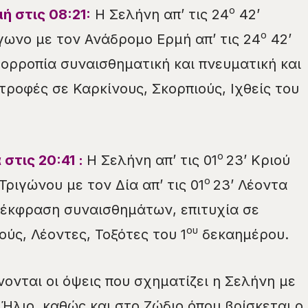
ο
ή στις 08:2
1
:
Η Σελήνη απ’ τις 24
42’
ο
ίγωνο με τον Ανάδρομο Ερμή απ’ τις 24
42’
ορροπία συναισθηματική και πνευματική και
ροφές σε Καρκίνους, Σκορπιούς, Ιχθείς του
ο
στις 20:41 :
Η Σελήνη απ’ τις 01
23’ Κριού
ο
Τριγώνου με τον Δία απ’ τις 01
23’ Λέοντα
 έκφραση συναισθημάτων, επιτυχία σε
ου
ύς, Λέοντες, Τοξότες του 1
δεκαημέρου.
νονται οι όψεις που σχηματίζει η Σελήνη με
Ήλιο, καθώς και στο Ζώδιο όπου βρίσκεται ο