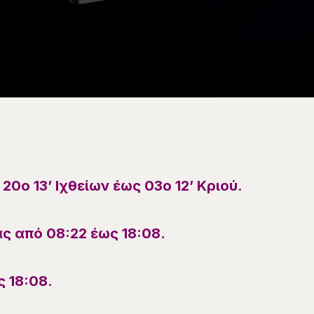
 20ο 13’
Ιχθείων
έως 03ο 12’
Κριού
.
ς από 08:22 έως 18:08.
ς
18
:08.