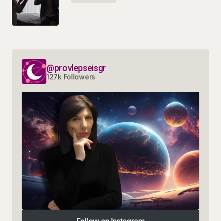
@provlepseisgr
127k Followers