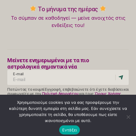
Το μήνυμα της ημέρας
Το σύμπαν σε καθοδηγεί — μείνε ανοιχτός στις
ενδείξεις του!
Μείνετε ενημερωμένοι με τα πιο
αστρολογικά σημαντικά νέα
E-mail
Πατώντας το κουμπί Εγγραφή, επιβεβαιώνετε ότι έχετε διαβάσει και
συμφωνείτε με την
Πολιτική Απορρήτου
και τους
Όρους Χρήσης
Follow Us
Χρησιμοποιούμε cookies για να σας προσφέρουμε την
καλύτερη δυνατή εμπειρία στη σελίδα μας. Εάν συνεχίσετε να
χρησιμοποιείτε τη σελίδα, θα υποθέσουμε πως είστε
ικανοποιημένοι με αυτό.
Κλήση 14990
Εντάξει
ΟΡΟΙ ΧΡΗΣΗΣ
ΠΟΛΙΤΙΚΗ ΑΠΟΡΡΗΤΟΥ
ABOUT
© 2025 Provlepseis. Με την επιφύλαξη παντός δικαιώματος.