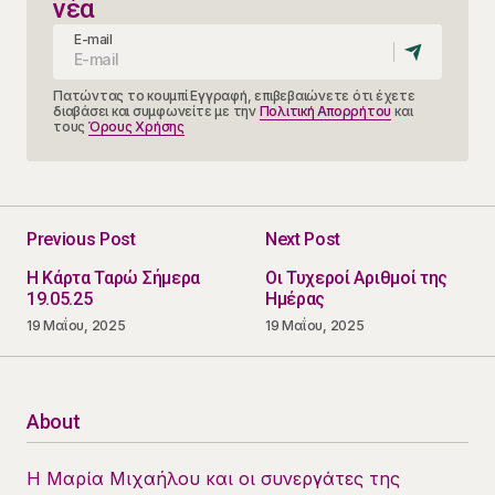
νέα
E-mail
Πατώντας το κουμπί Εγγραφή, επιβεβαιώνετε ότι έχετε
διαβάσει και συμφωνείτε με την
Πολιτική Απορρήτου
και
τους
Όρους Χρήσης
Previous Post
Next Post
Η Κάρτα Ταρώ Σήμερα
Οι Τυχεροί Αριθμοί της
19.05.25
Ημέρας
19 Μαΐου, 2025
19 Μαΐου, 2025
About
Η Μαρία Μιχαήλου και οι συνεργάτες της