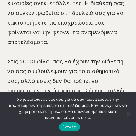
ευκαιρίες ανεκμετάλλευτες. Η διάθεσή σας
να συγκεντρωθείτε στη δουλειά σας για να
τακτοποιήσετε τις υποχρεώσεις σας
φαίνεται να μην φέρνει τα αναμενόμενα
αποτελέσματα.
Στις 20: Οι φίλοι σας θα έχουν την διάθεση
να σας συμβουλέψουν για τα αισθηματικά
σας, αλλά εσείς δεν θα πρέπει να
επηρεάσουν την άποψή σας. Σήμερα πολλές
Χρησιμοποιούμε cookies για να σας προσφέρουμε την
εφευρετικές ιδέες ξεφυτρώνουν από το
καλύτερη δυνατή εμπειρία στη σελίδα μας. Εάν συνεχίσετε να
μυαλό σας και πρέπει να βρείτε ανθρώπους
χρησιμοποιείτε τη σελίδα, θα υποθέσουμε πως είστε
ικανοποιημένοι με αυτό.
να τους τα πείτε.
Κλήση 14990
Εντάξει