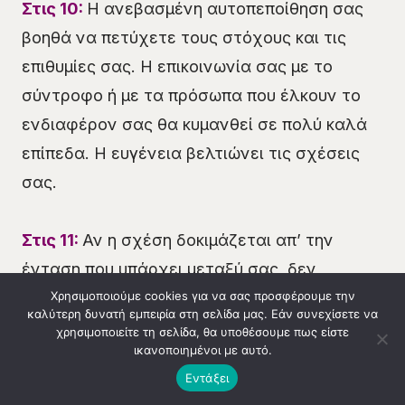
Στις 10:
Η ανεβασμένη αυτοπεποίθηση σας
βοηθά να πετύχετε τους στόχους και τις
επιθυμίες σας. Η επικοινωνία σας με το
σύντροφο ή με τα πρόσωπα που έλκουν το
ενδιαφέρον σας θα κυμανθεί σε πολύ καλά
επίπεδα. Η ευγένεια βελτιώνει τις σχέσεις
σας.
Στις 11:
Αν η σχέση δοκιμάζεται απ’ την
ένταση που υπάρχει μεταξύ σας, δεν
Χρησιμοποιούμε cookies για να σας προσφέρουμε την
αποκλείεται να είναι η αρχή της διαδικασίας
καλύτερη δυνατή εμπειρία στη σελίδα μας. Εάν συνεχίσετε να
του ξεκαθαρίσματος. Φανείτε προσεχτικοί
χρησιμοποιείτε τη σελίδα, θα υποθέσουμε πως είστε
ικανοποιημένοι με αυτό.
στις σχέσεις σας με συναδέλφους και
Κλήση 14990
Εντάξει
υφισταμένους.