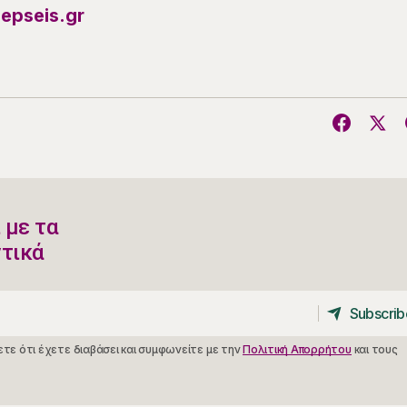
epseis.gr
 με τα
ντικά
Subscrib
Subscrib
τε ότι έχετε διαβάσει και συμφωνείτε με την
Πολιτική Απορρήτου
και τους