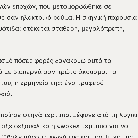
ινών εποχών, που μεταμορφώθηκε σε
σε σαν ηλεκτρικό ρεύμα. Η σκηνική παρουσία
υάτιδα: στέκεται σταθερή, μεγαλόπρεπη,
ασμό πόσες φορές ξανακούω αυτό το
ά με διαπερνά σαν πρώτο άκουσμα. Το
ς του, η ερμηνεία της: ένα τρυφερό
διά.
ποίησε φτηνά τερτίπια. Ξέφυγε από τη λογικ
ταξε σεξουαλικά ή «woke» τερτίπια για να
 Έβαλε μόνο τη φωνή της και την ψυχή της