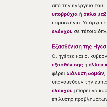
από την ενέργεια του 
υποβρύχια
ή
όπλα μαζ
παρασκήνιο. Υπάρχει ο
ελέγχου
σε τέτοια όπ
Εξασθένιση της Ηγεσ
Οι ηγέτες και οι κυβε
εξασθένισης
ή
έλλειψ
φέρει
διάλυση δομών
,
υπονομεύουν την εμπισ
ελέγχου
μπορεί να κυρ
επίλυσης προβλημάτων