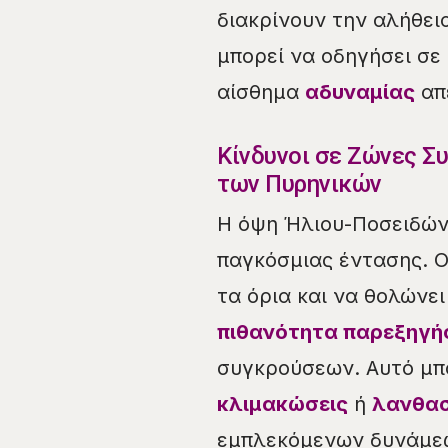
διακρίνουν την αλήθει
μπορεί να οδηγήσει σε
αίσθημα
αδυναμίας
απέ
Κίνδυνοι σε Ζώνες Σ
των Πυρηνικών
Η όψη Ήλιου-Ποσειδώνα
παγκόσμιας έντασης. 
τα όρια και να θολώνει
πιθανότητα παρεξηγ
συγκρούσεων. Αυτό μπ
κλιμακώσεις
ή
λανθασ
εμπλεκόμενων δυνάμε