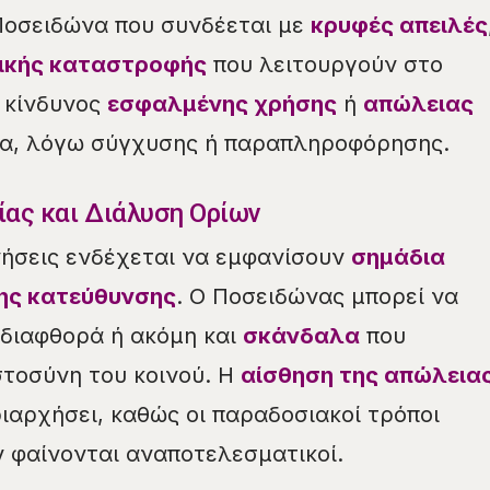
Ποσειδώνα που συνδέεται με
κρυφές απειλές
ικής καταστροφής
που λειτουργούν στο
 κίνδυνος
εσφαλμένης χρήσης
ή
απώλειας
λα, λόγω σύγχυσης ή παραπληροφόρησης.
ίας και Διάλυση Ορίων
ρνήσεις ενδέχεται να εμφανίσουν
σημάδια
ης κατεύθυνσης
. Ο Ποσειδώνας μπορεί να
 διαφθορά ή ακόμη και
σκάνδαλα
που
τοσύνη του κοινού. Η
αίσθηση της απώλεια
ιαρχήσει, καθώς οι παραδοσιακοί τρόποι
 φαίνονται αναποτελεσματικοί.