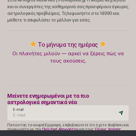
και οι συνεργάτες της καθημερινά σας προσφέρουν έγκυρες
αστρολογικές προβλέψεις. Τηλεφωνήστε στο 14990 και
μάθετε τι επιφυλάσει το μέλλον για εσάς.
Το μήνυμα της ημέρας
Οι πλανήτες μιλούν — αρκεί να ξέρεις πώς να
τους ακούσεις.
Μείνετε ενημερωμένοι με τα πιο
αστρολογικά σημαντικά νέα
E-mail
Πατώντας το κουμπί Εγγραφή, επιβεβαιώνετε ότι έχετε διαβάσει και
συμφωνείτε με την
Πολιτική Απορρήτου
και τους
Όρους Χρήσης
Follow Us