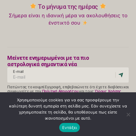
Το μήνυμα της ημέρας
Σήμερα είναι η ιδανική μέρα να ακολουθήσεις το
ένστικτό σου
Μείνετε ενημερωμένοι με τα πιο
αστρολογικά σημαντικά νέα
E-mail
Πατώντας το κουμπί Εγγραφή, επιβεβαιώνετε ότι έχετε διαβάσει και
συμφωνείτε με την
Πολιτική Απορρήτου
και τους
Όρους Χρήσης
Follow Us
Χρησιμοποιούμε cookies για να σας προσφέρουμε την
καλύτερη δυνατή εμπειρία στη σελίδα μας. Εάν συνεχίσετε να
χρησιμοποιείτε τη σελίδα, θα υποθέσουμε πως είστε
ικανοποιημένοι με αυτό.
Κλήση 14990
Εντάξει
ΟΡΟΙ ΧΡΗΣΗΣ
ΠΟΛΙΤΙΚΗ ΑΠΟΡΡΗΤΟΥ
ABOUT
© 2025 Provlepseis. Με την επιφύλαξη παντός δικαιώματος.