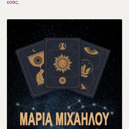
εσάς.