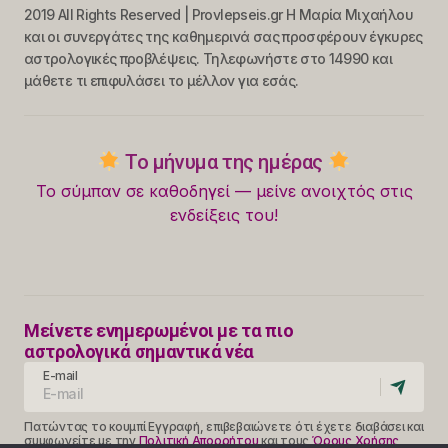
2019 All Rights Reserved | Provlepseis.gr Η Μαρία Μιχαήλου
και οι συνεργάτες της καθημερινά σας προσφέρουν έγκυρες
αστρολογικές προβλέψεις. Τηλεφωνήστε στο 14990 και
μάθετε τι επιφυλάσει το μέλλον για εσάς.
Το μήνυμα της ημέρας
Το σύμπαν σε καθοδηγεί — μείνε ανοιχτός στις
ενδείξεις του!
Μείνετε ενημερωμένοι με τα πιο
αστρολογικά σημαντικά νέα
E-mail
Πατώντας το κουμπί Εγγραφή, επιβεβαιώνετε ότι έχετε διαβάσει και
συμφωνείτε με την
Πολιτική Απορρήτου
και τους
Όρους Χρήσης