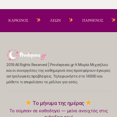
ΙΝΟΣ
ΛΕΩΝ
ΠΑΡΘΕΝΟΣ
ΖΥΓΟ
2019 All Rights Reserved | Provlepseis.gr Η Μαρία Μιχαήλου
και οι συνεργάτες της καθημερινά σας προσφέρουν έγκυρες
αστρολογικές προβλέψεις. Τηλεφωνήστε στο 14990 και
μάθετε τι επιφυλάσει το μέλλον για εσάς.
Το μήνυμα της ημέρας
Το σύμπαν σε καθοδηγεί — μείνε ανοιχτός στις
ενδείξεις του!