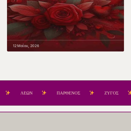
12 Μαΐου, 2026
ΛΕΩΝ
ΠΑΡΘΕΝΟΣ
ΖΥΓΟΣ
Σ