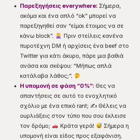
Παρεξηγήσεις everywhere:
Σήμερα,
ακόμα και ένα απλό “ok” μπορεί να
παρεξηγηθεί σαν “είμαι έτοιμος να σε
κάνω block”.
Πριν στείλεις κανένα
πυροτέχνη DM ή αρχίσεις ένα beef στο
Twitter για κάτι άκυρο, πάρε μια βαθιά
ανάσα και σκέψου: “Μήπως απλά
κατάλαβα λάθος;”.
Η υπομονή σε φάση “0%”:
Θες να
απαντήσεις σε αυτό το ενοχλητικό
σχόλιο με ένα επικό rant; ✍
Θέλεις να
ουρλιάξεις στον τύπο που σου έκλεισε
τον δρόμο;
Κράτα γερά!
Σήμερα η
υπομονή είναι είδος προς εξαφάνιση.