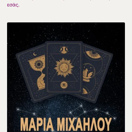
εσάς.