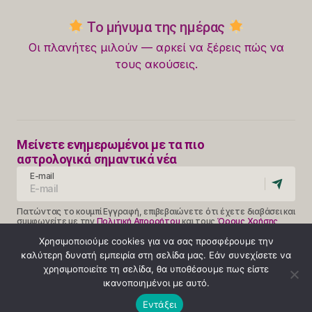
Το μήνυμα της ημέρας
Οι πλανήτες μιλούν — αρκεί να ξέρεις πώς να
τους ακούσεις.
Μείνετε ενημερωμένοι με τα πιο
αστρολογικά σημαντικά νέα
E-mail
Πατώντας το κουμπί Εγγραφή, επιβεβαιώνετε ότι έχετε διαβάσει και
συμφωνείτε με την
Πολιτική Απορρήτου
και τους
Όρους Χρήσης
Follow Us
Χρησιμοποιούμε cookies για να σας προσφέρουμε την
καλύτερη δυνατή εμπειρία στη σελίδα μας. Εάν συνεχίσετε να
χρησιμοποιείτε τη σελίδα, θα υποθέσουμε πως είστε
ικανοποιημένοι με αυτό.
Κλήση 14990
Εντάξει
ΟΡΟΙ ΧΡΗΣΗΣ
ΠΟΛΙΤΙΚΗ ΑΠΟΡΡΗΤΟΥ
ABOUT