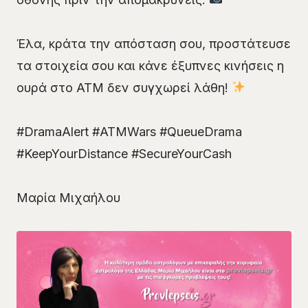
Έλα, κράτα την απόσταση σου, προστάτευσε
τα στοιχεία σου και κάνε έξυπνες κινήσεις η
ουρά στο ATM δεν συγχωρεί λάθη!
#DramaAlert #ATMWars #QueueDrama
#KeepYourDistance #SecureYourCash
Μαρία Μιχαήλου