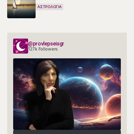
ΑΣΤΡΟΛΟΓΙΑ
@provlepseisgr
127k Followers