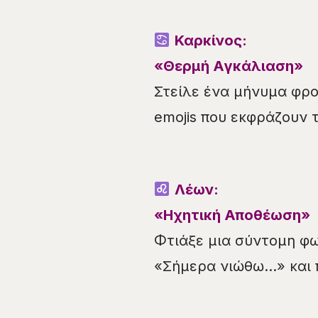
Καρκίνος:
«Θερμή Αγκάλιαση»
Στείλε ένα μήνυμα φρον
emojis που εκφράζουν 
Λέων:
«Ηχητική Αποθέωση»
Φτιάξε μια σύντομη φω
«Σήμερα νιώθω…» και π