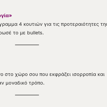
ργία»
γραμμα 4 κουτιών για τις προτεραιότητες τη
ωσέ το με bullets.
νο στο χώρο σου που εκφράζει ισορροπία και
ν μοναδικό τρόπο.