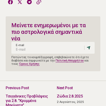
Μείνετε ενημερωμένοι με τα
πιο αστρολογικά σημαντικά
νέα
E-mail
Πατώντας το κουμπί Εγγραφή, επιβεβαιώνετε ότι έχετε
διαβάσει και συμφωνείτε με την
Πολιτική Απορρήτου
και
τους
Όρους Χρήσης
Previous Post
Next Post
Τσιγγάνικες Προβλέψεις
Ζώδια 2.8.2025
για 2.8. "Κρυμμένα
2 Αυγούστου, 2025
Μηνύματα"