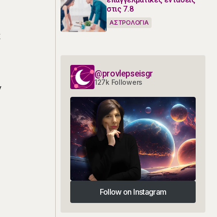
στις 7.8
ΑΣΤΡΟΛΟΓΙΑ
α
@provlepseisgr
127k Followers
ν
ο
Follow on Instagram
Follow on Instagram
.