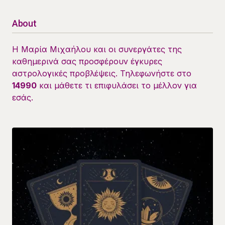
About
Η Μαρία Μιχαήλου και οι συνεργάτες της
καθημερινά σας προσφέρουν έγκυρες
αστρολογικές προβλέψεις. Τηλεφωνήστε στο
14990
και μάθετε τι επιφυλάσει το μέλλον για
εσάς.