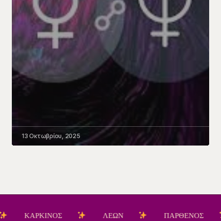
13 Οκτωβρίου, 2025
ΚΙΝΟΣ
ΛΕΩΝ
ΠΑΡΘΕΝΟΣ
ΖΥΓΟ