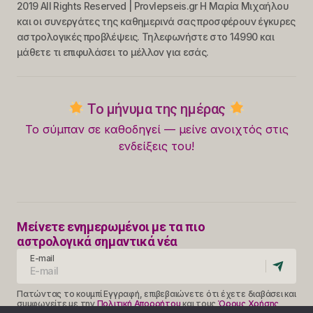
2019 All Rights Reserved | Provlepseis.gr Η Μαρία Μιχαήλου
και οι συνεργάτες της καθημερινά σας προσφέρουν έγκυρες
αστρολογικές προβλέψεις. Τηλεφωνήστε στο 14990 και
μάθετε τι επιφυλάσει το μέλλον για εσάς.
Το μήνυμα της ημέρας
Το σύμπαν σε καθοδηγεί — μείνε ανοιχτός στις
ενδείξεις του!
Μείνετε ενημερωμένοι με τα πιο
αστρολογικά σημαντικά νέα
E-mail
Πατώντας το κουμπί Εγγραφή, επιβεβαιώνετε ότι έχετε διαβάσει και
συμφωνείτε με την
Πολιτική Απορρήτου
και τους
Όρους Χρήσης