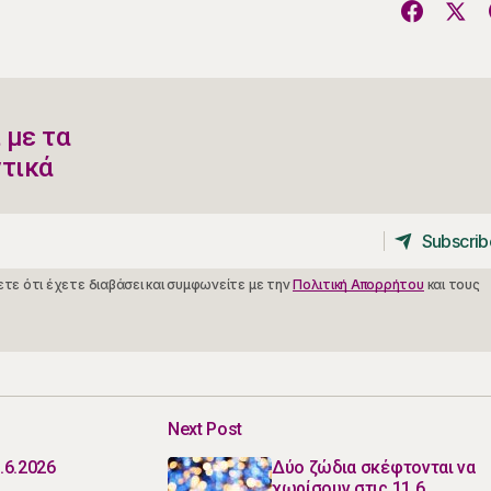
 με τα
ντικά
Subscrib
Subscrib
τε ότι έχετε διαβάσει και συμφωνείτε με την
Πολιτική Απορρήτου
και τους
Next Post
.6.2026
Δύο ζώδια σκέφτονται να
χωρίσουν στις 11.6