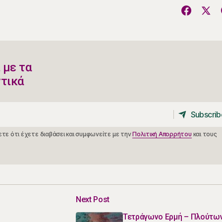
 με τα
ντικά
Subscrib
Subscrib
τε ότι έχετε διαβάσει και συμφωνείτε με την
Πολιτική Απορρήτου
και τους
Next Post
Τετράγωνο Ερμή – Πλούτω