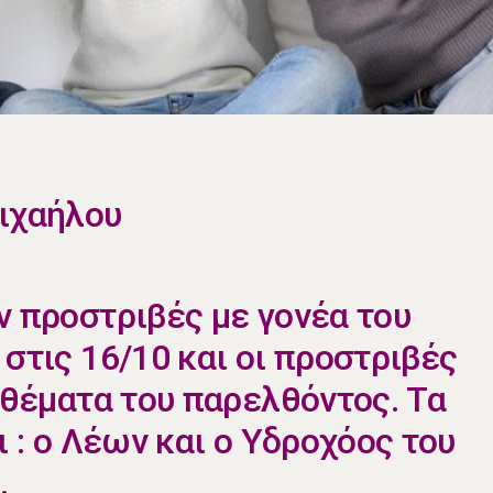
Μιχαήλου
ν προστριβές με γονέα του
στις 16/10 και οι προστριβές
 θέματα του παρελθόντος. Τα
ι : ο Λέων και ο Υδροχόος του
.