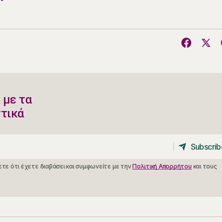
 με τα
ντικά
Subscrib
Subscrib
τε ότι έχετε διαβάσει και συμφωνείτε με την
Πολιτική Απορρήτου
και τους