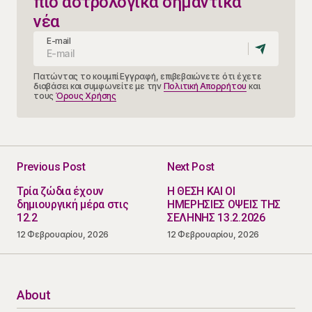
πιο αστρολογικά σημαντικά
νέα
E-mail
Πατώντας το κουμπί Εγγραφή, επιβεβαιώνετε ότι έχετε
διαβάσει και συμφωνείτε με την
Πολιτική Απορρήτου
και
τους
Όρους Χρήσης
Previous Post
Next Post
Τρία ζώδια έχουν
Η ΘΕΣΗ ΚΑΙ ΟΙ
δημιουργική μέρα στις
ΗΜΕΡΗΣΙΕΣ ΟΨΕΙΣ ΤΗΣ
12.2
ΣΕΛΗΝΗΣ 13.2.2026
12 Φεβρουαρίου, 2026
12 Φεβρουαρίου, 2026
About