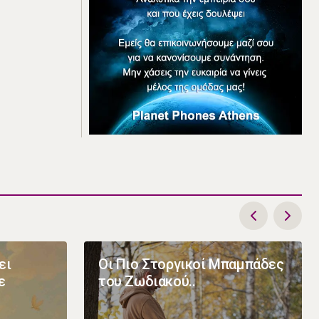
ει
Οι Πιο Στοργικοί Μπαμπάδες
ε
του Ζωδιακού..