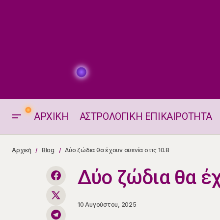
ΑΡΧΙΚΗ
ΑΣΤΡΟΛΟΓΙΚΗ ΕΠΙΚΑΙΡΟΤΗΤΑ
Μέρες που η Σιωπή Μιλά – Ποια Ζώδια
Αρχική
Blog
Δύο ζώδια θα έχουν αϋπνία στις 10.8
Θα Νιώσουν Μοναξιά στις 10.8
Δύο ζώδια θα έχ
10 Αυγούστου, 2025