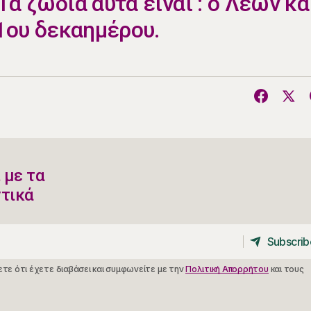
α ζώδια αυτά είναι : ο Λέων κα
1ου δεκαημέρου.
 με τα
ντικά
Subscrib
Subscrib
τε ότι έχετε διαβάσει και συμφωνείτε με την
Πολιτική Απορρήτου
και τους