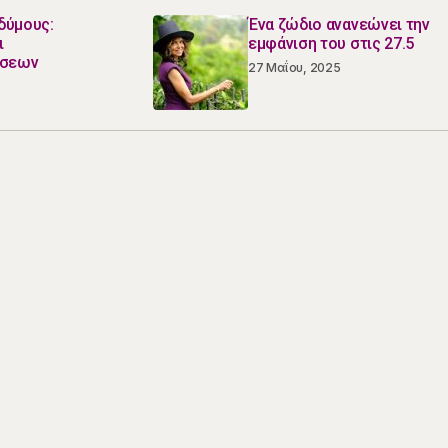
δύμους:
Ένα ζώδιο ανανεώνει την
ι
εμφάνιση του στις 27.5
έσεων
27 Μαΐου, 2025