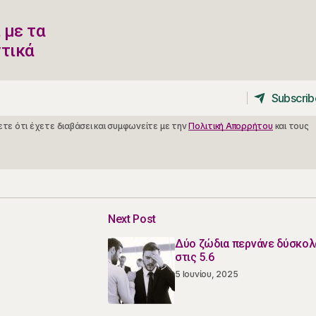
 με τα
ντικά
Subscrib
Subscrib
τε ότι έχετε διαβάσει και συμφωνείτε με την
Πολιτική Απορρήτου
και τους
Next Post
Δύο ζώδια περνάνε δύσκολ
στις 5.6
5 Ιουνίου, 2025