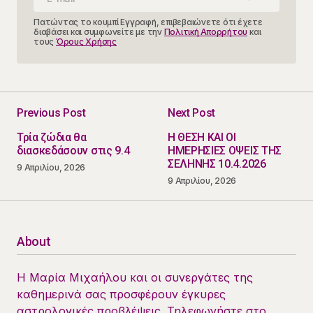
Πατώντας το κουμπί Εγγραφή, επιβεβαιώνετε ότι έχετε
διαβάσει και συμφωνείτε με την
Πολιτική Απορρήτου
και
τους
Όρους Χρήσης
Previous Post
Next Post
Τρία ζώδια θα
Η ΘΕΣΗ ΚΑΙ ΟΙ
διασκεδάσουν στις 9.4
ΗΜΕΡΗΣΙΕΣ ΟΨΕΙΣ ΤΗΣ
ΣΕΛΗΝΗΣ 10.4.2026
9 Απριλίου, 2026
9 Απριλίου, 2026
About
Η Μαρία Μιχαήλου και οι συνεργάτες της
καθημερινά σας προσφέρουν έγκυρες
αστρολογικές προβλέψεις. Τηλεφωνήστε στο