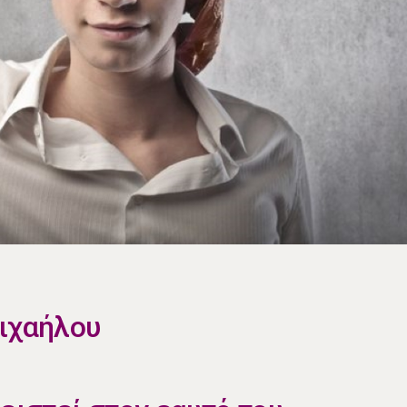
Μιχαήλου