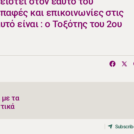
λειστεί στον εαυτό του
παφές και επικοινωνίες στις
υτό είναι : ο Τοξότης του 2ου
 με τα
ντικά
Subscrib